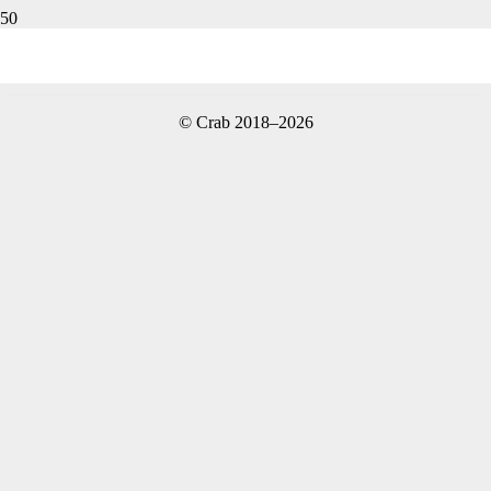
C корректировкой и учетом Ваших пожеланий.
Вы будете видеть и контролировать процесс разработки
© Crab 2018–2026